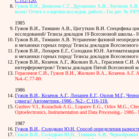
С.112-120.
Гужов В.И., Денисюк С.Г., Дружинин А.В., Логинов А.В.
волн// Отчет о о научно-исследов. работе.- Гос.рег. № У07
1985
Гужов В.И., Тимшин А.В., Цигуткин В.И. Специфика ци
исследований/ Тезисы докладов 19 Всесоюзной школы.- 
Гужов В.И., Тимшин А.В. Устранение фазовой неопреде
и механики горных пород/ Тезисы докладов Всесоюзного
Гужов В.И., Лопарев Е.Г., Солодкин Ю.Н. Автоматизаци
и механики горных пород/ Тезисы докладов Всесоюзного
Гужов В.И., Козачок А.Г., Жилкин В.А., Герасимов С.И
интерферометров// Тезисы докладов Пятой Всесоюзной кон
Герасимов С.И., Гужов В.И., Жилкин В.А., Козачок А.Г.
№4.-С.77-80.
1986
Гужов В.И., Козачок А.Г., Лопарев Е.Г., Орлов М.Г., Че
сдвига// Автометрия.-1986.- №2.- С.116-118.
Guzhov V.I., Kozachok A.G., Loparev E.G., Orlov M.G., Chernob
Optoelectronics, Instrumentation and Data Processing.- 1986.- 
1987
Гужов В.И., Солодкин Ю.Н. Способ определения разности 
Гужов В.И., Солодкин Ю.Н., Тимшин А.В., Чернобровин 