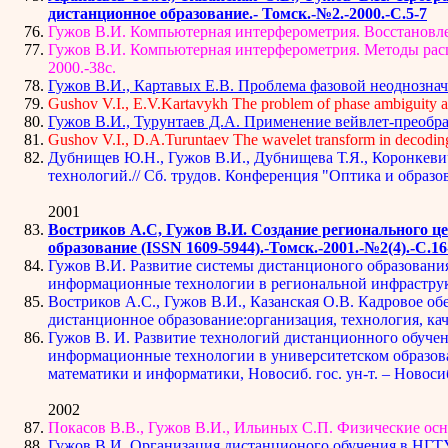
дистанционное образование.- Томск.-№2.-2000.-С.5-7
Гужов В.И. Компьютерная интерферометрия. Восстановлен
Гужов В.И. Компьютерная интерферометрия. Методы рас
2000.-38с.
Гужов В.И., Картавых Е.В. Проблема фазовой неоднозначн
Gushov V.I., E.V.Kartavykh The problem of phase ambiguity and 
Гужов В.И., Турунтаев Д.А. Применение вейвлет-преобра
Gushov V.I., D.A.Turuntaev The wavelet transform in decoding
Дубнищев Ю.Н., Гужов В.И., Дубнищева Т.Я., Коронкеви
технологий.// Cб. трудов. Конференция "Оптика и образо
2001
Востриков А.С, Гужов В.И. Создание регионального ц
образование (ISSN 1609-5944).-Томск.-2001.-№2(4).-С.16
Гужов В.И. Развитие системы дистанционого образования
информационные технологии в региональной инфраструкту
Востриков А.С., Гужов В.И., Казанская О.В. Кадровое о
дистанционное образование:организация, технология, каче
Гужов В. И. Развитие технологий дистанционного обучени
информационные технологии в университетском образовании
математики и информатики, Новосиб. гос. ун-т. – Новосиб
2002
Покасов В.В., Гужов В.И., Ильиных С.П. Физические осн
Гужов В.И. Организация дистанционого обучения в НГТУ./