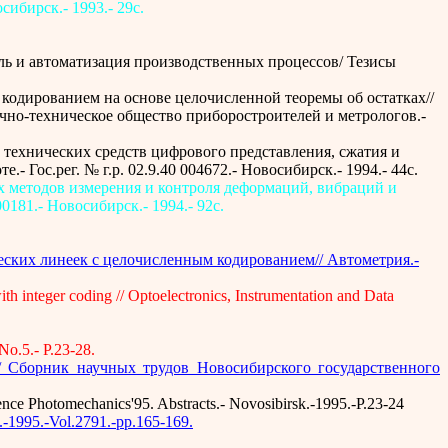
ибирск.- 1993.- 29с.
ль и автоматизация производственных процессов/ Тезисы
 кодированием на основе целочисленной теоремы об остатках//
о-техническое общество приборостроителей и метрологов.-
 и технических средств цифрового представления, сжатия и
Гос.рег. № г.р. 02.9.40 004672.- Новосибирск.- 1994.- 44с.
ких методов измерения и контроля деформаций, вибраций и
181.- Новосибирск.- 1994.- 92с.
еских линеек с целочисленным кодированием// Автометрия.-
th integer coding // Optoelectronics, Instrumentation and Data
No.5.- P.23-28.
 Сборник научных трудов Новосибирского государственного
rence Photomechanics'95. Abstracts.- Novosibirsk.-1995.-P.23-24
E.-1995.-Vol.2791.-pp.165-169.