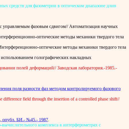
тных средств для фазометрии в оптическом диапазоне длин
 с управляемым фазовым сдвигом// Автоматизация научных
нтерференционно-оптические методы механики твердого тела
 Интерференционно-оптические методы механики твердого тела
с использованием голографических накладных
овании полей деформаций// Заводская лаборатория.-1985.-
деления поля разности фаз методом контролируемого фазового
erence field through the insertion of a controlled phase shift//
 опубл. БИ.- №45.- 1987
.
-вычислительного комплекса в интерферометрах с