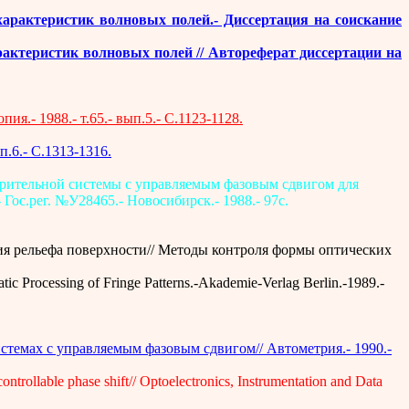
характеристик волновых полей.- Диссертация на соискание
рактеристик волновых полей // Автореферат диссертации на
.- 1988.- т.65.- вып.5.- С.1123-1128.
.6.- С.1313-1316.
ерительной системы с управляемым фазовым сдвигом для
ос.рег. №У28465.- Новосибирск.- 1988.- 97с.
ия рельефа поверхности// Методы контроля формы оптических
matic Processing of Fringe Patterns.-Akademie-Verlag Berlin.-1989.-
стемах с управляемым фазовым сдвигом// Автометрия.- 1990.-
controllable phase shift// Optoelectronics, Instrumentation and Data