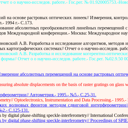
т о о научно-исследов. работе.- Гос.рег. № 01.920005753.-Новос
й на основе растровых оптических линеек// Измерения, контро
- 1994 г.- С.173.
следование абсолютных преобразователей линейных перемещений с
ов Международной конференции.- Москва: Международное научн
Тарновский А.В. Разработка и исследование алгоритмов, методов
ртографических системах// Отчет о о научно-исследов. работе.- 
 Тарновский А.В. Разработка и исследование когерентно-оптичес
мы// Отчет о о научно-исследов. работе.- Гос.рег. №02.9.50 000
 Измерение абсолютных перемещений на основе растровых оптич
ring absolute displacements on the basis of raster gratings on glass wi
ферометрии// Автометрия.- 1995.- №5.- С.25-31.
ometry// Optoelectronics, Instrumentation and Data Processing.- 1995.- 
ских волновых фронтов методом сдвиговой интерферометрии//
№2.- С.125-131.
y digital phase-shifting speckle-interferometry// International Confe
y digital phase-shifting speckle-interferometry// Proceedings of SPI