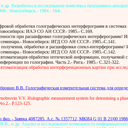
 и др. Разработка и исследование комплекса программно-аппара
908.- Новосибирск.- 1984.- 184с.
фровой обработки голографических интерферограмм в системах
Новосибирск: ИАЭ СО АН СССР.- 1985.- С.169.
ленности при расшифровке голографических интерферограмм// И
 семинара.- Новосибирск: ИГД СО АН СССР.- 1985.-С.141.
я получения, обработки и расшифровки спекл-интерферограмм//
 семинара.- Новосибирск: ИГД СО АН СССР.- 1985.-С.142.
. Автоматизация обработки оптической информации, получаемой 
ференции по голографии. Часть 2.- Рига.- 1985.- С.321-322.
 Автоматизация обработки интерференционных картин при исслед
рнобровин В.В. Голографическая измерительная система для опре
rovin V.V. Holographic measurement system for detemining a phase diff
No.2.- P.123-125.
фаз. - Заявка 4087285. А.с. № 1357712, МКИ4 G 01 B 21|00 1986,
В.В., и др. Анализ и исследование возможности информационно