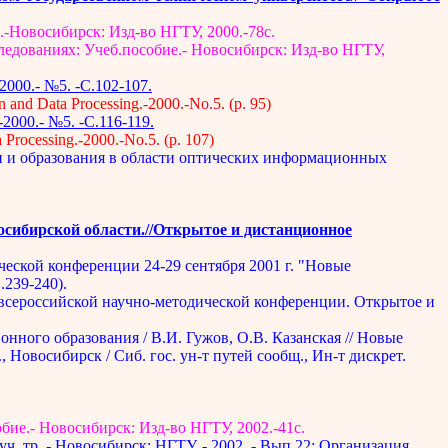
-Новосибирск: Изд-во НГТУ, 2000.-78с.
дованиях: Учеб.пособие.- Новосибирск: Изд-во НГТУ,
000.- №5. -С.102-107.
on and Data Processing.-2000.-No.5. (p. 95)
000.- №5. -С.116-119.
a Processing.-2000.-No.5. (p. 107)
ки и образования в области оптических информационных
осибирской области.//Открытое и дистанционное
еской конференции 24-29 сентября 2001 г. "Новые
239-240).
 всероссийской научно-методической конференции. Открытое и
нного образования / В.И. Гужов, О.В. Казанская // Новые
 Новосибирск / Сиб. гос. ун-т путей сообщ., Ин-т дискрет.
ие.- Новосибирск: Изд-во НГТУ, 2002.-41с.
. тр. - Новосибирск: НГТУ. - 2002. - Вып.22: Организация