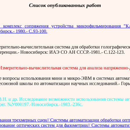
Список опубликованных работ
 комплекс сопряжения устройства микрофильмирования "К
ирск.- 1980.- С.93-100.
измерительно-вычислительная система для обработки голографиче
ренции.- Новосибирск: ИАЭ СО АН СССР.-1981.- С.122-123.
 Измерительно-вычислительная система для анализа напряженно-
рые вопросы использования мини и микро-ЭВМ в системах автома
союзной школы по автоматизации научных исследований.- Горьк
В.Н. и др. Исследование возможности использования системы а
.рег. №У000197.-Новосибирск.-1983.-236с.
вания трехмерных сцен// Системы автоматизации обработки опт
ование оптических систем для фазометрии// Системы автомати