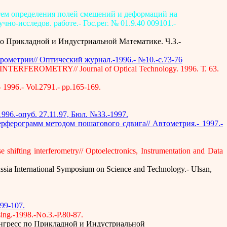
истем определения полей смещений и деформаций на
-исследов. работе.- Гос.рег. № 01.9.40 009101.-
по Прикладной и Индустриальной Математике. Ч.3.-
ометрии// Оптический журнал.-1996.- №10.-с.73-76
FEROMETRY// Journal of Optical Technology. 1996. Т. 63.
- 1996.- Vol.2791.- pp.165-169.
96.-опуб. 27.11.97, Бюл. №33.-1997.
ферограмм методом пошагового сдвига// Автометрия.- 1997.-
 shifting interferometry// Optoelectronics, Instrumentation and Data
-Russia International Symposium on Science and Technology.- Ulsan,
99-107.
sing.-1998.-No.3.-P.80-87.
онгресс по Прикладной и Индустриальной