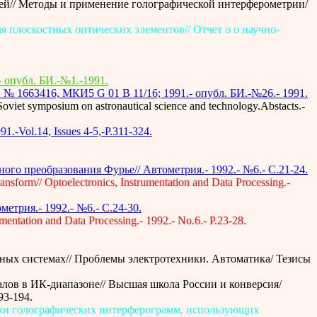
ей// Методы и применение голографической интерферометрии/
я плоскостных оптических элементов// Отчет о о научно-
 опубл. БИ.-№1.-1991.
№ 1663416, МКИ5 G 01 B 11/16; 1991.- опубл. БИ.-№26.- 1991.
oviet symposium on astronautical science and technology.Abstacts.-
91.-Vol.14, Issues 4-5,-P.311-324.
го преобразования Фурье// Автометрия.- 1992.- №6.- C.21-24.
ansform// Optoelectronics, Instrumentation and Data Processing.-
трия.- 1992.- №6.- C.24-30.
umentation and Data Processing.- 1992.- No.6.- P.23-28.
ьных системах// Проблемы электротехники. Автоматика/ Тезисы
алов в ИК-диапазоне// Высшая школа России и конверсия/
93-194.
овки голографических интерферограмм, использующих