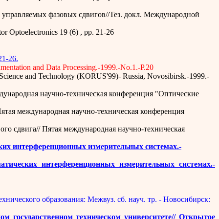
 управляемых фазовых сдвигов//Тез. докл. Международной
r Optoelectronics 19 (6) , pp. 21-26
21-26.
rumentation and Data Processing.-1999.-No.1.-P.20
n Science and Technology (KORUS'99)- Russia, Novosibirsk.-1999.-
дународная научно-техническая конференция "Оптические
Пятая международная научно-техническая конференция
го сдвига// Пятая международная научно-техническая
ких интерференционных измерительных системах.-
тических интерференционных измерительных системах.-
ического образования: Межвуз. сб. науч. тр. - Новосибирск:
ом государственном техническом университете// Открытое