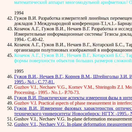
математический аппарат многомодульной арифметики// Отче
1994
Гужов В.И. Разработка измерителей линейных перемещени
докладов 3 Международной конференции-Т.1,ч.1.- Барнаул.
Козачок А.Г., Гужов В.И., Нечаев В.Г. Разработка и ис
Измерительные информационные системы/ Тезисы доклад
1994.- C.40-42.
Козачок А.Г., Гужов В.И., Нечаев В.Г., Котарский Б.С., 
организации полутоновых изображений в информационных ка
Козачок А.Г., Гужов В.И., Нечаев В.Г., Котарский Б.С.,
формы поверхности объектов больших размеров сложной фор
1995
Гужов В.И., Нечаев В.Г., Корнев В.М., Штейнгольц З.И.
1995.- №1.- С.77-81.
Guzhov V.I., Nechaev V.G., Kornev V.M., Shteingolts Z.I. Measu
Processing.- 1995.- No.1.- P.70-73.
Гужов В.И. Практические аспекты измерения фазы в интер
Guzhov V.I. Practical aspects of phase measurement in interfer
Гужов В.И. Измерение фазовых характеристик оптиче
технического университета/ Новосибирск: НГТУ. -1995.- 
Gushov V.I., Nechaev V.G. In-plane deformation measurements b
Gushov V.I., Nechaev V.G. In-plane deformation measurements b