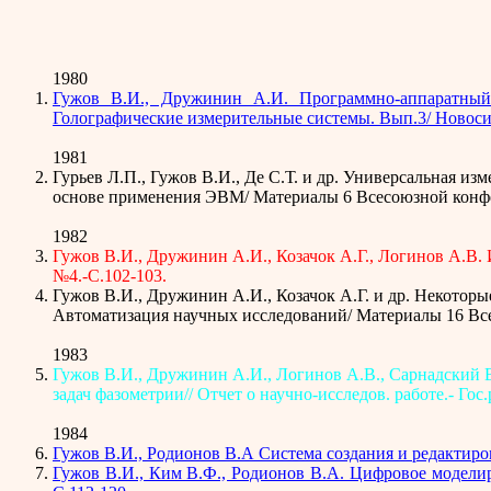
1980
Гужов В.И., Дружинин А.И. Программно-аппаратный
Голографические измерительные системы. Вып.3/ Новосиб
1981
Гурьев Л.П., Гужов В.И., Де С.Т. и др. Универсальная 
основе применения ЭВМ/ Материалы 6 Всесоюзной конфе
1982
Гужов В.И., Дружинин А.И., Козачок А.Г., Логинов А.В.
№4.-С.102-103.
Гужов В.И., Дружинин А.И., Козачок А.Г. и др. Некото
Автоматизация научных исследований/ Материалы 16 Все
1983
Гужов В.И., Дружинин А.И., Логинов А.В., Сарнадский 
задач фазометрии// Отчет о научно-исследов. работе.- Гос
1984
Гужов В.И., Родионов В.А Система создания и редактиро
Гужов В.И., Ким В.Ф., Родионов В.А. Цифровое моделир