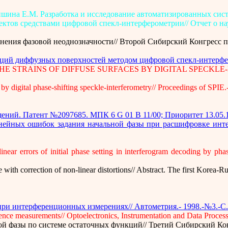
, Мишина Е.М. Разработка и исследование автоматизированных с
в средствами цифровой спекл-интерферометрии// Отчет о научно
анения фазовой неоднозначности// Второй Сибирский Конгресс 
маций диффузных поверхностей методом цифровой спекл-интерфер
 THE STRAINS OF DIFFUSE SURFACES BY DIGITAL SPECKLE-INTER
 digital phase-shifting speckle-interferometry// Proceedings of SPIE.
ний. Патент №2097685. МПК 6 G 01 B 11/00; Приоритет 13.05.19
нейных ошибок задания начальной фазы при расшифровке интер
ar errors of initial phase setting in interferogram decoding by phase
 with correction of non-linear distortions// Abstract. The first Korea
ри интерференционных измерениях// Автометрия.- 1998.-№3.-С.
ence measurements// Optoelectronics, Instrumentation and Data Proces
ой фазы по системе остаточных функций// Третий Сибирский К