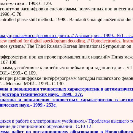
математики.- 1998-С.129.
лгоритмов расшифровки спеклограмм, полученных при внесении
1998.-С.78.
ntrolled phase shift method.- 1998.- Bandaoti Guangdian/Semiconducto
 управляемого фазового сдвига. // Автометрия.- 1999.- №1. - c.
 new method for digital specklogram decoding. // Optoelectronics, Inst
ruence systems// The Third Russian-Korean International Symposium o
терферометрии при контроле промышленных изделий// Пятая меж
.107-108.
грамм, устойчивые к линейным ошибкам при задании сдвига // 
И.- 1999.- C.109.
ий при расшифровке интерферограмм методом пошагового фазово
 - Москва: МЭИ.- 1999.- C.130.
зона и повышения точностных характеристик в автоматичес
доктора технических наук.- 1999.- 37с.
пазона и повышения точностных характеристик в автома
ческих наук.- 1999.- 253с.
хся к работе с электронным учебником.// Проблемы высшего техн
чение дистанционного образования - С.10-12
амма работ по дистанционному образованию в Новосибирск