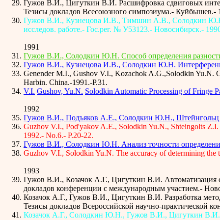
Гужов В.И., Цигуткин В.И. Расшифровка сдвиговых инте
Тезисы докладов Всесоюзного симпозиума.- Куйбышев.- 1
Гужов В.И., Кузнецова И.В., Тимшин А.В., Солодкин Ю.Н.
исследов. работе.- Гос.рег. № У53123.- Новосибирск.- 1990
1991
Гужов В.И., Солодкин Ю.Н. Способ определения разности 
Гужов В.И., Кузнецова И.В., Солодкин Ю.Н. Интерференц
Genender M.I., Gushov V.I., Kozachok A.G.,Solodkin Yu.N. Geo
Harbin. China.-1991.-P.31.
V.I.
Gushov,
Yu.N.
Solodkin Automatic Processing of Fringe Pat
1992
Гужов В.И., Подъяков А.Е., Солодкин Ю.Н., Штейнгольц 
Guzhov V.I., Pod'yakov A.E., Solodkin Yu.N., Shteingolts Z.I. 
1992.- No.6.- P.20-22.
Гужов В.И., Солодкин Ю.Н. Анализ точности определения
Guzhov V.I., Solodkin Yu.N. The accuracy of determining the tot
1993
Гужов В.И., Козачок А.Г., Цигуткин В.И. Автоматизация
докладов конференции с международным участием.- Новос
Козачок А.Г., Гужов В.И., Цигуткин В.И. Разработка мет
Тезисы докладов Всероссийской научно-практической ко
Козачок А.Г., Солодкин Ю.Н., Гужов В.И., Цигуткин В.И