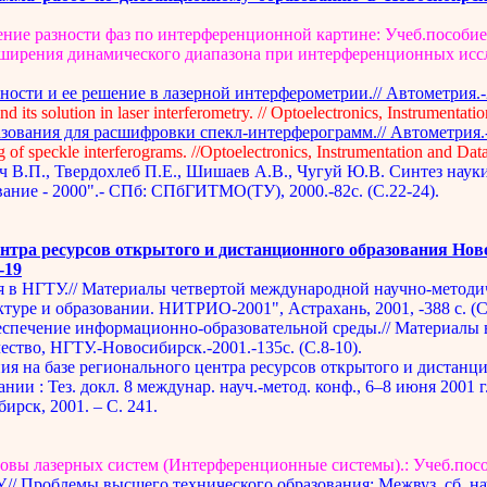
ие разности фаз по интерференционной картине: Учеб.пособие.
ширения динамического диапазона при интерференционных иссле
ости и ее решение в лазерной интерферометрии.// Автометрия.-2
its solution in laser interferometry. // Optoelectronics, Instrumentati
зования для расшифровки спекл-интерферограмм.// Автометрия.-2
 of speckle interferograms.
//Optoelectronics, Instrumentation and Dat
ч В.П., Твердохлеб П.Е., Шишаев А.В., Чугуй Ю.В. Синтез нау
вание - 2000".- СПб: СПбГИТМО(ТУ), 2000.-82с. (С.22-24).
ентра ресурсов открытого и дистанционного образования Нов
-19
 в НГТУ.// Материалы четвертой международной научно-методич
ре и образовании. НИТРИО-2001", Астрахань, 2001, -388 с. (С.
беспечение информационно-образовательной среды.// Материалы
ство, НГТУ.-Новосибирск.-2001.-135с. (С.8-10).
я на базе регионального центра ресурсов открытого и дистанцио
 : Тез. докл. 8 междунар. науч.-метод. конф., 6–8 июня 2001 г.,
ирск, 2001. – С. 241.
овы лазерных систем (Интерференционные системы).: Учеб.пособ
/ Проблемы высшего технического образования: Межвуз. сб. науч