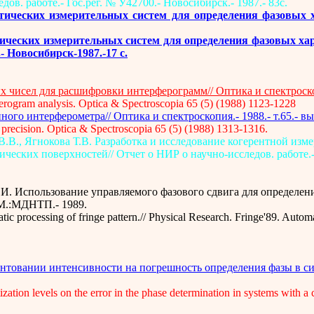
ов. работе.- Гос.рег. № У42700.- Новосибирск.- 1987.- 83с.
птических измерительных систем для определения фазовых 
тических измерительных систем для определения фазовых ха
- Новосибирск-1987.-17 с.
чисел для расшифровки интерферограмм// Оптика и спектроскопия
rferogram analysis. Optica & Spectroscopia 65 (5) (1988) 1123-1228
го интерферометра// Оптика и спектроскопия.- 1988.- т.65.- вып
r precision. Optica & Spectroscopia 65 (5) (1988) 1313-1316.
.В., Ягнокова Т.В. Разработка и исследование когерентной изм
ских поверхностей// Отчет о НИР о научно-исследов. работе.- Г
.И. Использование управляемого фазового сдвига для определен
 М.:МДНТП.- 1989.
tic processing of fringe pattern.// Physical Research. Fringe'89. Auto
антовании интенсивности на погрешность определения фазы в си
zation levels on the error in the phase determination in systems with a 