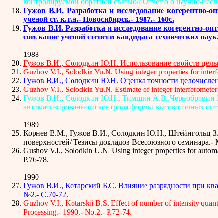
контролируемой обратной связью// Отчет о о научно-исслед
Гужов В.И. Разработка и исследование когерентно-о
ученой ст. к.т.н.- Новосибирск.- 1987.- 160с.
Гужов В.И. Разработка и исследование когерентно-оп
соискание ученой степени кандидата технических наук.
1988
Гужов В.И., Солодкин Ю.Н. Использование свойств целых 
Guzhov V.I., Solodkin Yu.N. Using integer properties for inte
Гужов В.И., Солодкин Ю.Н. Оценка точности целочисленно
Guzhov V.I., Solodkin Yu.N. Estimate of integer interferomete
Гужов В.И., Солодкин Ю.Н., Тимшин А.В.,Чернобровин В
автоматизированного контроля формы высокоточных оптиче
1989
Корнев В.М., Гужов В.И., Солодкин Ю.Н., Штейнгольц З
поверхностей/ Тезисы докладов Всесоюзного семинара.-
Gushov V.I., Solodkin U.N. Using integer properties for automa
P.76-78.
1990
Гужов В.И., Котарский Б.С. Влияние разрядности при кв
№2.- С.70-72.
Guzhov V.I., Kotarskii B.S. Effect of number of intensity quanti
Processing.- 1990.- No.2.- P.72-74.