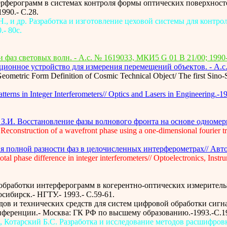
рферограмм в системах контроля формы оптических поверхност
990.- C.28.
, и др. Разработка и изготовление цеховой системы для контрол
.- 80с.
фаз световых волн. - А.с. № 1619033, МКИ5 G 01 B 21/00; 1990-
ионное устройство для измерения перемещений объектов. - А.с. 
metric Form Definition of Cosmic Technical Object/ The first Sino-S
terns in Integer Interferometers// Optics and Lasers in Engineering.-19
З.И. Восстановление фазы волнового фронта на основе одномерно
Reconstruction of a wavefront phase using a one-dimensional fourier tr
 полной разности фаз в целочисленных интерферометрах// Автоме
al phase difference in integer interferometers// Optoelectronics, Instr
 обработки интерферограмм в когерентно-оптических измерител
ибирск.- НГТУ.- 1993.- C.59-61.
одов и технических средств для систем цифровой обработки сигн
нференции.- Москва: ГК РФ по высшему образованию.-1993.-C.1
., Котарский Б.С. Разработка и исследование методов расшифр