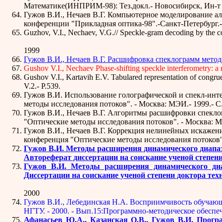
Математике(ИНПРИМ-98): Тез.докл.- Новосибирск, Ин-т 
Гужов В.И., Нечаев В.Г. Компьютерное моделирование а
конференции "Прикладная оптика-98".-Санкт-Петербург.-
Guzhov, V.I., Nechaev, V.G.// Speckle-gram decoding by the co
1999
Гужов В.И., Нечаев В.Г. Расшифровка спеклограмм методом
Gushov V.I., Nechaev Phase-shifting speckle interferometry: a
Gushov V.I., Kartavih E.V. Tabulared representation of cong
V.2.- P.539.
Гужов В.И. Использование голографической и спекл-ин
методы исследования потоков". - Москва: МЭИ.- 1999.- C
Гужов В.И., Нечаев В.Г. Алгоритмы расшифровки спекло
"Оптические методы исследования потоков". - Москва: МЭ
Гужов В.И., Нечаев В.Г. Коррекция нелинейных искажен
конференция "Оптические методы исследования потоков".
Гужов В.И. Методы расширения динамического диапа
Автореферат диссертации на соискание ученой степени 
Гужов В.И. Методы расширения динамического диа
Диссертации на соискание ученой степени доктора техни
2000
Гужов В.И., Лебединская Н.А. Восприимчивость обучающи
НГТУ. - 2000. - Вып.15:Программно-методическое обеспе
Афанасьев Ю.А., Казанская О.В., Гужов В.И. Прогр