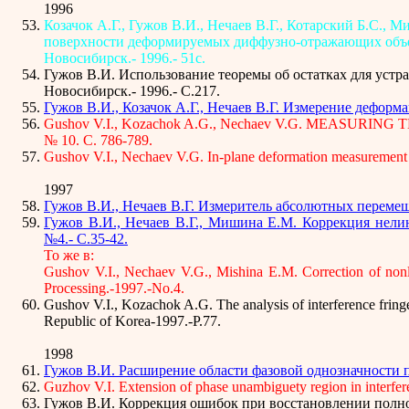
1996
Козачок А.Г., Гужов В.И., Нечаев В.Г., Котарский Б.С.
поверхности деформируемых диффузно-отражающих объекто
Новосибирск.- 1996.- 51с.
Гужов В.И. Использование теоремы об остатках для устр
Новосибирск.- 1996.- C.217.
Гужов В.И., Козачок А.Г., Нечаев В.Г. Измерение дефор
Gushov V.I., Kozachok A.G., Nechaev V.G. MEASURING
№ 10. С. 786-789.
Gushov V.I., Nechaev V.G. In-plane deformation measurement by
1997
Гужов В.И., Нечаев В.Г. Измеритель абсолютных перемеще
Гужов В.И., Нечаев В.Г., Мишина Е.М. Коррекция нели
№4.- С.35-42.
То же в:
Gushov V.I., Nechaev V.G., Mishina E.M. Correction of nonline
Processing.-1997.-No.4.
Gushov V.I., Kozachok A.G. The analysis of interference fringe
Republic of Korea-1997.-P.77.
1998
Гужов В.И. Расширение области фазовой однозначности п
Guzhov V.I. Extension of phase unambiguety region in interfer
Гужов В.И. Коррекция ошибок при восстановлении полн